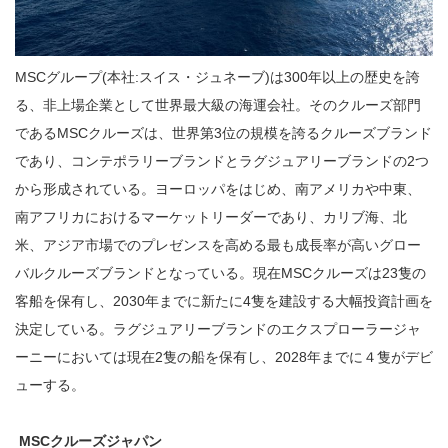
MSCグループ(本社:スイス・ジュネーブ)は300年以上の歴史を誇
る、非上場企業として世界最大級の海運会社。そのクルーズ部門
であるMSCクルーズは、世界第3位の規模を誇るクルーズブランド
であり、コンテポラリーブランドとラグジュアリーブランドの2つ
から形成されている。ヨーロッパをはじめ、南アメリカや中東、
南アフリカにおけるマーケットリーダーであり、カリブ海、北
米、アジア市場でのプレゼンスを高める最も成長率が高いグロー
バルクルーズブランドとなっている。現在MSCクルーズは23隻の
客船を保有し、2030年までに新たに4隻を建設する大幅投資計画を
決定している。ラグジュアリーブランドのエクスプローラージャ
ーニーにおいては現在2隻の船を保有し、2028年までに４隻がデビ
ューする。
MSC
クルーズジャパン