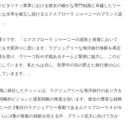
スピタリティ業界における彼女の確かな専門知識と卓越したリー
たな水準を確立し続けるエクスプローラ ジャーニーのブランド認
。」
通りです。「エクスプローラ ジャーニーの成長と発展において、
とを大変誇りに思います。ラグジュアリーな海洋旅行体験を再定
銘を受け、ヴァーゴ氏や才能あるチームと緊密に協力し、このビ
にしています。私たちは共に、世界中の目の肥えた旅行者の心に
していきます。」
長職に就任したナッシュは、ラグジュアリーな海洋旅行のあり方を
の戦略的ビジョンと成長戦略の推進を担います。彼女の豊富な経験
ーの 2隻目のラグジュアリー客船であるエクスプローラ II が今
けてさらに4隻の客船の就航を控える中、ブランド拡大に向けて欠か