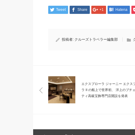
Tweet
Share
+1
Hatena
投稿者:
クルーズトラベラー編集部
エクスプローラ ジャーニー エクス
ラ II の船上で世界初、 洋上のブチ
ティ高級宝飾専門店開設を発表