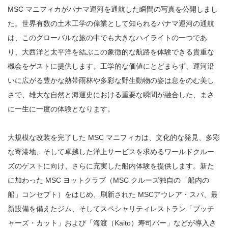
MSC マニフィカがパナマ運河を通航した瞬間の写真を公開しまし
た。世界有数の土木工学の偉業として知られるパナマ運河の通航
は、このグローバルな旅の中でも大きなハイライトの一つであ
り、大西洋と太平洋を結ぶこの象徴的な航路を体験できる貴重な
機会をゲストに提供します。工学的な価値にとどまらず、運河沿
いに広がる豊かな熱帯雨林や多彩な野生動物の姿は息をのむ美し
さで、雄大な自然と海運史における重要な瞬間が融合した、まさ
に一生に一度の体験となります。
大規模な改装を完了した MSC マニフィカは、文化的な発見、多彩
な寄港地、そして卓越した洋上サービスを求めるワールドクルー
ズのゲストに向け、さらに充実した船内体験を提供します。新た
に加わった MSC ヨットクラブ（MSC クルーズ独自の「船内の
船」コンセプト）をはじめ、刷新された MSCアウレア・スパ、最
新設備を備えたジム、そしてスペシャリティレストラン「ブッチ
ャーズ・カット」および「海渡（Kaito）寿司バー」などが導入さ