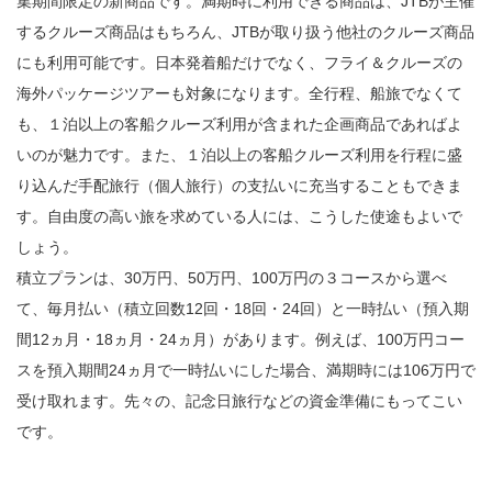
集期間限定の新商品です。満期時に利用できる商品は、JTBが主催
するクルーズ商品はもちろん、JTBが取り扱う他社のクルーズ商品
にも利用可能です。日本発着船だけでなく、フライ＆クルーズの
海外パッケージツアーも対象になります。全行程、船旅でなくて
も、１泊以上の客船クルーズ利用が含まれた企画商品であればよ
いのが魅力です。また、１泊以上の客船クルーズ利用を行程に盛
り込んだ手配旅行（個人旅行）の支払いに充当することもできま
す。自由度の高い旅を求めている人には、こうした使途もよいで
しょう。
積立プランは、30万円、50万円、100万円の３コースから選べ
て、毎月払い（積立回数12回・18回・24回）と一時払い（預入期
間12ヵ月・18ヵ月・24ヵ月）があります。例えば、100万円コー
スを預入期間24ヵ月で一時払いにした場合、満期時には106万円で
受け取れます。先々の、記念日旅行などの資金準備にもってこい
です。