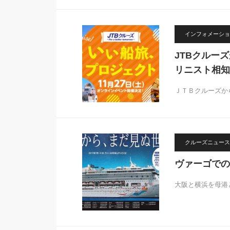
インフォメーショ
JTBクルー
リニスト相知
ＪＴＢクルーズから
クルーズニュース
ヴァーゴでの
大阪と横浜を母港