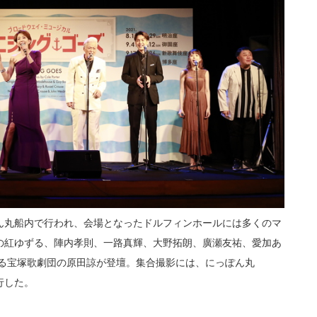
ん丸船内で行われ、会場となったドルフィンホールには多くのマ
の紅ゆずる、陣内孝則、一路真輝、大野拓朗、廣瀬友祐、愛加あ
ける宝塚歌劇団の原田諒が登壇。集合撮影には、にっぽん丸
行した。