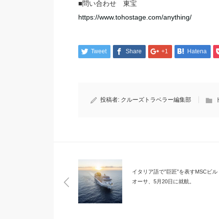
■問い合わせ 東宝
https://www.tohostage.com/anything/
Tweet
Share
+1
Hatena
投稿者:
クルーズトラベラー編集部
イタリア語で”巨匠”を表すMSCビル
オーサ、5月20日に就航。