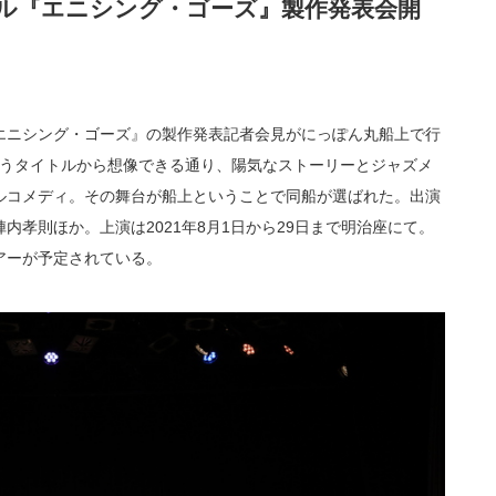
ル『エニシング・ゴーズ』製作発表会開
エニシング・ゴーズ』の製作発表記者会見がにっぽん丸船上で行
いうタイトルから想像できる通り、陽気なストーリーとジャズメ
ルコメディ。その舞台が船上ということで同船が選ばれた。出演
孝則ほか。上演は2021年8月1日から29日まで明治座にて。
アーが予定されている。