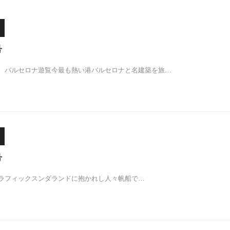
号
、バルセロナ遊覧今最も熱い港バルセロナと名建築を旅…
号
ラフィックスンダランドに抱かれし人々帆船で…