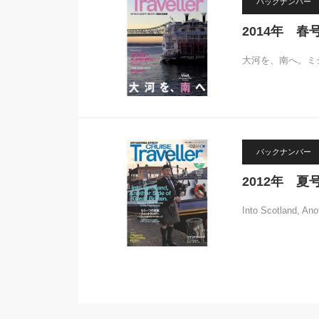
バックナンバー
2014年 春
大河を、南へ。ミシ
バックナンバー
2012年 夏
Into Scotland, An