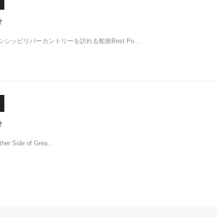
号
シッピリバーカントリーを訪れる船旅Best Po…
号
other Side of Grea…