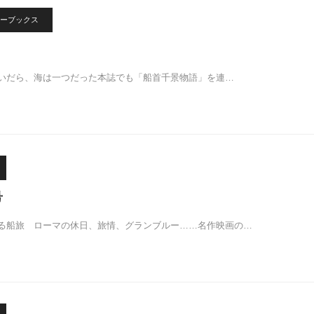
ーブックス
N
いだら、海は一つだった本誌でも「船首千景物語」を連…
号
る船旅 ローマの休日、旅情、グランブルー……名作映画の…