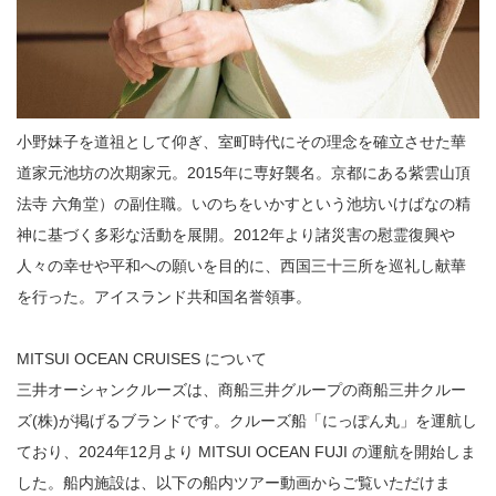
小野妹子を道祖として仰ぎ、室町時代にその理念を確立させた華
道家元池坊の次期家元。2015年に専好襲名。京都にある紫雲山頂
法寺 六角堂）の副住職。いのちをいかすという池坊いけばなの精
神に基づく多彩な活動を展開。2012年より諸災害の慰霊復興や
人々の幸せや平和への願いを目的に、西国三十三所を巡礼し献華
を行った。アイスランド共和国名誉領事。
MITSUI OCEAN CRUISES について
三井オーシャンクルーズは、商船三井グループの商船三井クルー
ズ(株)が掲げるブランドです。クルーズ船「にっぽん丸」を運航し
ており、2024年12月より MITSUI OCEAN FUJI の運航を開始しま
した。船内施設は、以下の船内ツアー動画からご覧いただけま