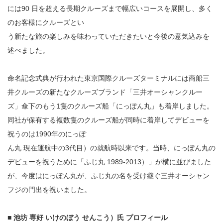
には90 日を超える長期クルーズまで幅広いコースを展開し、多く
のお客様にクルーズとい
う新たな旅の楽しみを味わっていただきたいと今後の意気込みを
述べました。
命名記念式典が行われた東京国際クルーズターミナルには商船三
井クルーズの新たなクルーズブランド「三井オーシャンクルー
ズ」傘下のもう1隻のクルーズ船「にっぽん丸」も着岸しました。
同社が保有する複数隻のクルーズ船が同時に着岸してデビューを
祝うのは1990年のにっぽ
ん丸 現在運航中の3代目）の就航時以来です。当時、にっぽん丸の
デビューを祝うために「ふじ丸 1989-2013）」が横に並びました
が、今度はにっぽん丸が、ふじ丸の名を受け継ぐ三井オーシャン
フジの門出を祝いました。
■ 池坊 専好 いけのぼう せんこう）氏 プロフィール