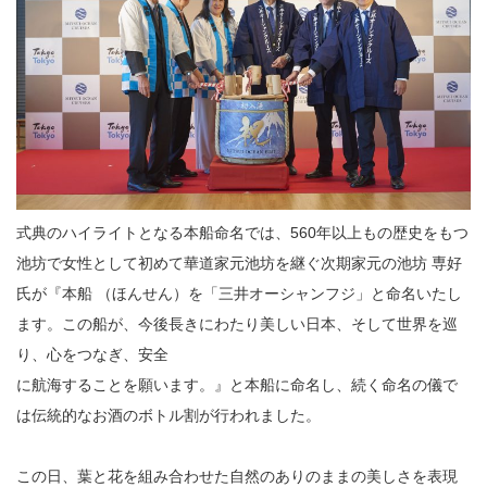
式典のハイライトとなる本船命名では、560年以上もの歴史をもつ
池坊で女性として初めて華道家元池坊を継ぐ次期家元の池坊 専好
氏が『本船 （ほんせん）を「三井オーシャンフジ」と命名いたし
ます。この船が、今後長きにわたり美しい日本、そして世界を巡
り、心をつなぎ、安全
に航海することを願います。』と本船に命名し、続く命名の儀で
は伝統的なお酒のボトル割が行われました。
この日、葉と花を組み合わせた自然のありのままの美しさを表現