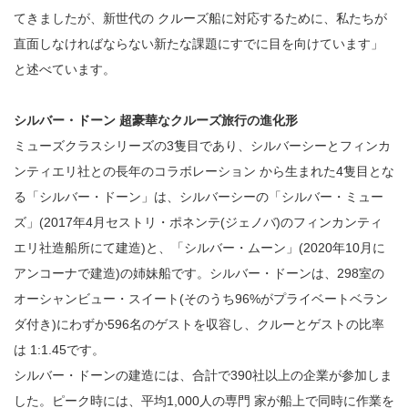
てきましたが、新世代の クルーズ船に対応するために、私たちが
直面しなければならない新たな課題にすでに目を向けています」
と述べています。
シルバー・ドーン 超豪華なクルーズ旅行の進化形
ミューズクラスシリーズの3隻目であり、シルバーシーとフィンカ
ンティエリ社との長年のコラボレーション から生まれた4隻目とな
る「シルバー・ドーン」は、シルバーシーの「シルバー・ミュー
ズ」(2017年4月セストリ・ポネンテ(ジェノバ)のフィンカンティ
エリ社造船所にて建造)と、「シルバー・ムーン」(2020年10月に
アンコーナで建造)の姉妹船です。シルバー・ドーンは、298室の
オーシャンビュー・スイート(そのうち96%がプライベートベラン
ダ付き)にわずか596名のゲストを収容し、クルーとゲストの比率
は 1:1.45です。
シルバー・ドーンの建造には、合計で390社以上の企業が参加しま
した。ピーク時には、平均1,000人の専門 家が船上で同時に作業を