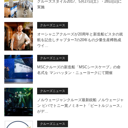
クルーズスタイル2017、5月27日(土）・28日(日)に
実施
クルーズニュース
オーシャニアクルーズが20周年と新造船ビスタの就
航を記念しチャプター7の20年もの少量生産樽熟成
ウイ…
クルーズニュース
MSCクルーズの新造船「MSCシースケープ」の命
名式を マンハッタン・ニューヨークにて開催
クルーズニュース
ノルウェージャンクルーズ最新鋭船 ノルウェージャ
ン ビバでトニー賞ノミネート「ビートルジュース」
がデ…
クルーズニュース