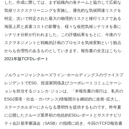
した。作成に際しては、まず組織内の各チームと協力して広範な
気候リスクスクリーニングを実施し、優先的な気候関連リスクを
特定。次いで特定された最大の物理的リスクと移行リスクである
海面上昇と炭素コストの影響を、様々な仮想気候シナリオを基に
シナリオ分析が行われました。この評価結果をもとに、今後のリ
スクマネジメントと戦略的計画のプロセスを気候変動という観点
からも合理性のあるものとしていきます。報告書の全文はこちら:
2021年版TCFDレポート
ノルウェージャンクルーズライン･ホールディングスのヴァイスプ
レジデントでESG、投資家関係及びコーポレートコミュニケーシ
ョンを担当するジェシカ･ジョンは、「本報告書の発行は、私共の
ESG(環境・社会・ガバナンス)情報開示を継続的に改善･拡大し、
ステークホルダーにさらなる透明性を提供するものです。昨年夏
に公開したクルーズ業界初の包括的ESGレポートとサステナビリ
ティ会計基準審議会（SASB）の指標に続き、今回のTCFD報告書