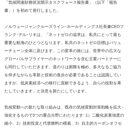
「気候関連財務状況開示タスクフォース報告書」（以下「報告
書」）を初めて発行しました。
ノルウェージャンクルーズライン･ホールディングス社長兼CEOフ
ランク･デル･リオは、「ネットゼロの追求は、私共にとって最も
重要な航海のひとつとなります。私共のネットゼロ目標はバリュ
ーチェーン全体に及びます。この変革の旅には、世界中の広大な
グローバルサプライヤーのネットワークを含む主要パートナーに
も同行していただきます。道のりは困難を極め、多大なるご協力
を仰ぎながらも革新と技術の進歩が必要であることは認識してい
ますが、低炭素経済への移行に貢献できるよう、自らの役割を果
たしていきます」と決意を新たにしています。
気候変動への新たな取り組みは、既存の気候変動対策戦略を拡大･
強化するもので3つの重点分野にわたります: 1）二酸化炭素強度の
縮小、2）技術投資と代替燃料の模索、3）自主的カーボンオフセ