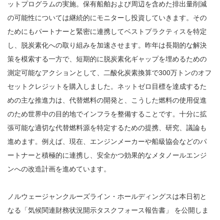
ットプログラムの実施。保有船舶および周辺を含めた排出量削減
の可能性については継続的にモニターし投資していきます。その
ためにもパートナーと緊密に連携してベストプラクティスを特定
し、脱炭素化への取り組みを加速させます。昨年は長期的な解決
策を模索する一方で、短期的に脱炭素化ギャップを埋めるための
測定可能なアクションとして、二酸化炭素換算で300万トンのオフ
セットクレジットを購入しました。ネットゼロ目標を達成するた
めの主な推進力は、代替燃料の開発と、こうした燃料の使用促進
のため世界中の目的地でインフラを整備することです。十分に拡
張可能な適切な代替燃料源を特定するための提携、研究、議論も
進めます。例えば、現在、エンジンメーカーや船級協会などのパ
ートナーと積極的に連携し、安全かつ効果的なメタノールエンジ
ンへの改造計画を進めています。
ノルウェージャンクルーズライン・ホールディングスは本日初と
なる「気候関連財務状況開示タスクフォース報告書」 を公開しま